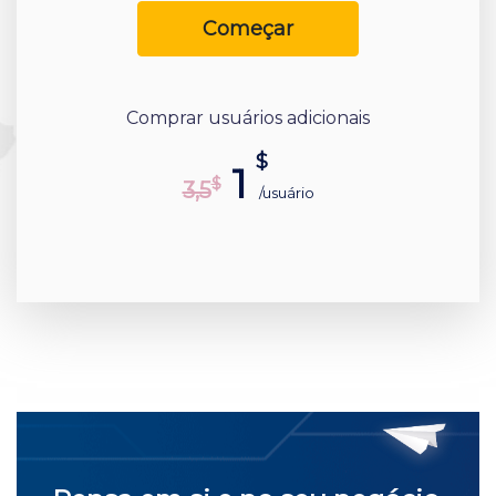
Сomeçar
Comprar usuários adicionais
$
1
$
3,5
/usuário